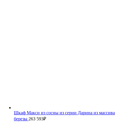
Шкаф Макси из сосны из серии Дарина из массива
березы
263 593
₽