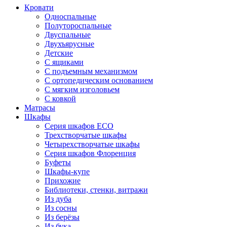
Кровати
Односпальные
Полутороспальные
Двуспальные
Двухъярусные
Детские
С ящиками
С подъемным механизмом
С ортопедическим основанием
С мягким изголовьем
С ковкой
Матрасы
Шкафы
Серия шкафов ECO
Трехстворчатые шкафы
Четырехстворчатые шкафы
Серия шкафов Флоренция
Буфеты
Шкафы-купе
Прихожие
Библиотеки, стенки, витражи
Из дуба
Из сосны
Из берёзы
Из бука