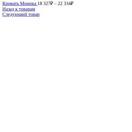
Кровать Моника
18 327
₽
–
22 334
₽
Назад к товарам
Следующий товар