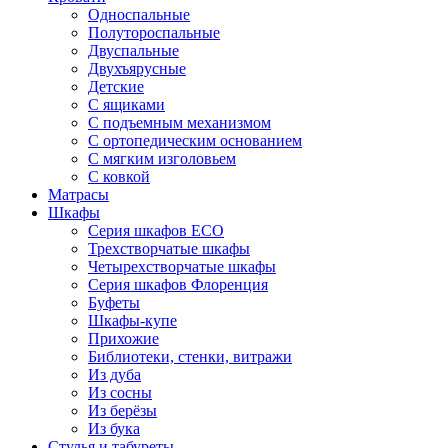
Односпальные
Полутороспальные
Двуспальные
Двухъярусные
Детские
С ящиками
С подъемным механизмом
С ортопедическим основанием
С мягким изголовьем
С ковкой
Матрасы
Шкафы
Серия шкафов ECO
Трехстворчатые шкафы
Четырехстворчатые шкафы
Серия шкафов Флоренция
Буфеты
Шкафы-купе
Прихожие
Библиотеки, стенки, витражи
Из дуба
Из сосны
Из берёзы
Из бука
Стулья и табуреты