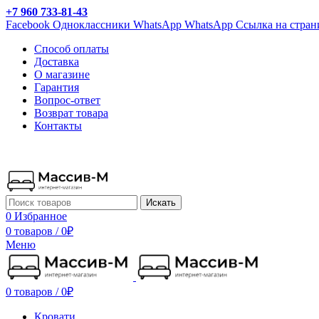
+7 960 733-81-43
Facebook
Одноклассники
WhatsApp
WhatsApp
Ссылка на стран
Способ оплаты
Доставка
О магазине
Гарантия
Вопрос-ответ
Возврат товара
Контакты
Искать
0
Избранное
0 товаров
/
0
₽
Меню
0 товаров
/
0
₽
Кровати