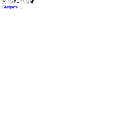
29 654
₽
–
35 318
₽
Выбрать ...