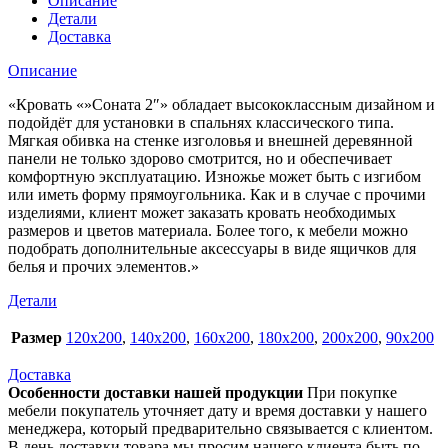
Описание
Детали
Доставка
Описание
«Кровать «»Соната 2″» обладает высококлассным дизайном и
подойдёт для установки в спальнях классического типа.
Мягкая обивка на стенке изголовья и внешней деревянной
панели не только здорово смотрится, но и обеспечивает
комфортную эксплуатацию. Изножье может быть с изгибом
или иметь форму прямоугольника. Как и в случае с прочими
изделиями, клиент может заказать кровать необходимых
размеров и цветов материала. Более того, к мебели можно
подобрать дополнительные аксессуары в виде ящичков для
белья и прочих элементов.»
Детали
Размер
120х200
,
140х200
,
160х200
,
180х200
,
200х200
,
90х200
Доставка
Особенности доставки нашей продукции
При покупке
мебели покупатель уточняет дату и время доставки у нашего
менеджера, который предварительно связывается с клиентом.
В день доставки товара мы просим нашего клиента быть по