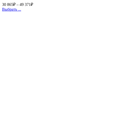
30 865
₽
–
49 371
₽
Выбрать ...