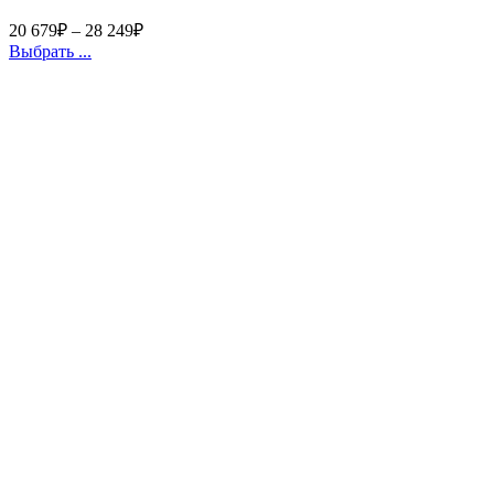
20 679
₽
–
28 249
₽
Выбрать ...