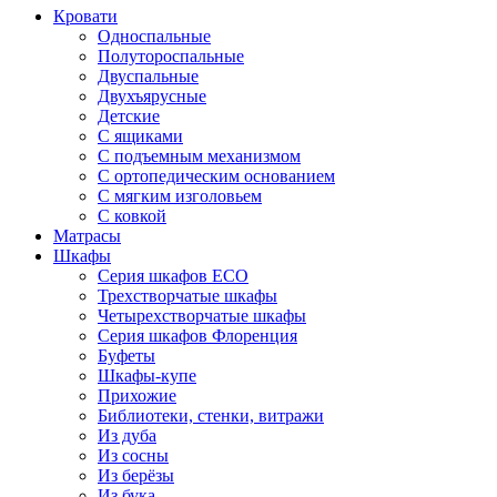
Кровати
Односпальные
Полутороспальные
Двуспальные
Двухъярусные
Детские
С ящиками
С подъемным механизмом
С ортопедическим основанием
С мягким изголовьем
С ковкой
Матрасы
Шкафы
Серия шкафов ECO
Трехстворчатые шкафы
Четырехстворчатые шкафы
Серия шкафов Флоренция
Буфеты
Шкафы-купе
Прихожие
Библиотеки, стенки, витражи
Из дуба
Из сосны
Из берёзы
Из бука