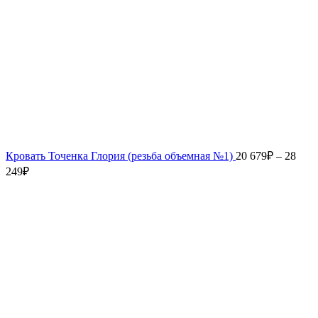
Кровать Точенка Глория (резьба объемная №1)
20 679
₽
–
28
249
₽