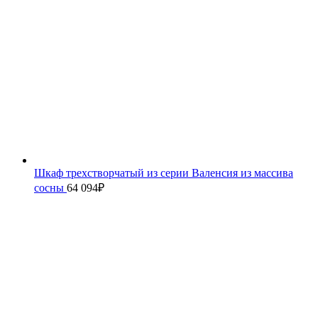
Шкаф трехстворчатый из серии Валенсия из массива
сосны
64 094
₽