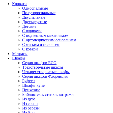
Кровати
Односпальные
Полутороспальные
Двуспальные
Двухъярусные
Детские
С ящиками
С подъемным механизмом
С ортопедическим основанием
С мягким изголовьем
С ковкой
Матрасы
Шкафы
Серия шкафов ECO
Трехстворчатые шкафы
Четырехстворчатые шкафы
Серия шкафов Флоренция
Буфеты
Шкафы-купе
Прихожие
Библиотеки, стенки, витражи
Из дуба
Из сосны
Из берёзы
Из бука