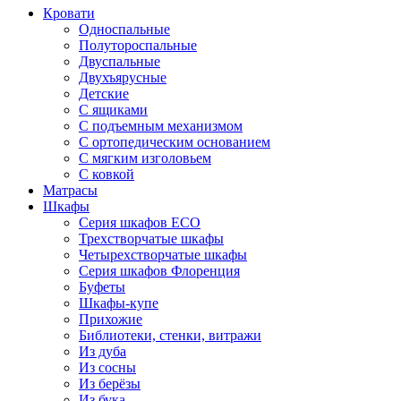
Кровати
Односпальные
Полутороспальные
Двуспальные
Двухъярусные
Детские
С ящиками
С подъемным механизмом
С ортопедическим основанием
С мягким изголовьем
С ковкой
Матрасы
Шкафы
Серия шкафов ECO
Трехстворчатые шкафы
Четырехстворчатые шкафы
Серия шкафов Флоренция
Буфеты
Шкафы-купе
Прихожие
Библиотеки, стенки, витражи
Из дуба
Из сосны
Из берёзы
Из бука