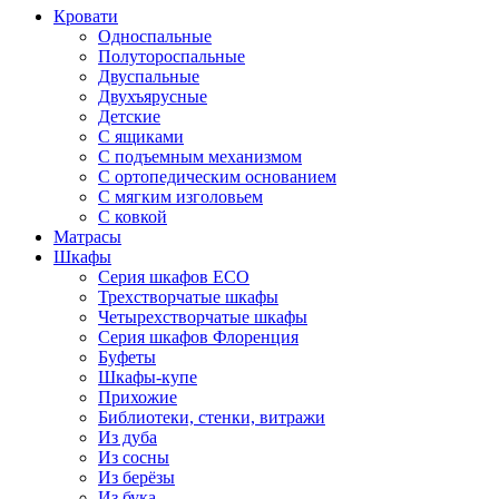
Кровати
Односпальные
Полутороспальные
Двуспальные
Двухъярусные
Детские
С ящиками
С подъемным механизмом
С ортопедическим основанием
С мягким изголовьем
С ковкой
Матрасы
Шкафы
Серия шкафов ECO
Трехстворчатые шкафы
Четырехстворчатые шкафы
Серия шкафов Флоренция
Буфеты
Шкафы-купе
Прихожие
Библиотеки, стенки, витражи
Из дуба
Из сосны
Из берёзы
Из бука