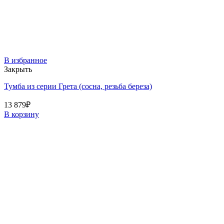
В избранное
Закрыть
Тумба из серии Грета (сосна, резьба береза)
13 879
₽
В корзину