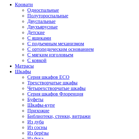
Кровати
Односпальные
Полутороспальные
Двуспальные
Двухъярусные
Детские
С ящиками
С подъемным механизмом
С ортопедическим основанием
С мягким изголовьем
С ковкой
Матрасы
Шкафы
Серия шкафов ECO
Трехстворчатые шкафы
Четырехстворчатые шкафы
Серия шкафов Флоренция
Буфеты
Шкафы-купе
Прихожие
Библиотеки, стенки, витражи
Из дуба
Из сосны
Из берёзы
Из бука