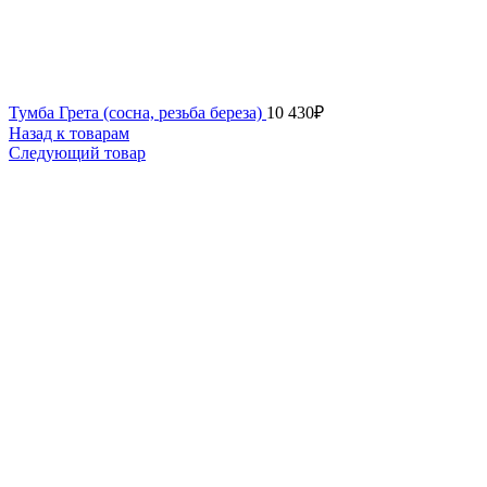
Тумба Грета (сосна, резьба береза)
10 430
₽
Назад к товарам
Следующий товар