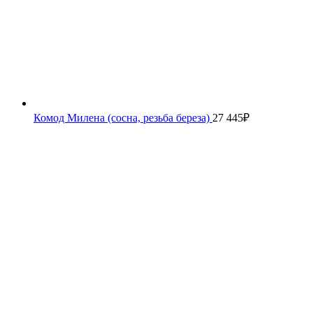
Комод Милена (сосна, резьба береза)
27 445
₽