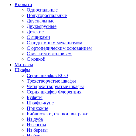
Кровати
Односпальные
Полутороспальные
Двуспальные
Двухъярусные
Детские
С ящиками
С подъемным механизмом
С ортопедическим основанием
С мягким изголовьем
С ковкой
Матрасы
Шкафы
Серия шкафов ECO
Трехстворчатые шкафы
Четырехстворчатые шкафы
Серия шкафов Флоренция
Буфеты
Шкафы-купе
Прихожие
Библиотеки, стенки, витражи
Из дуба
Из сосны
Из берёзы
Из бука