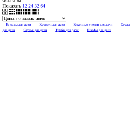
Фильтры
Показать
12
24
32
64
Комоды для дачи
Кровати для дачи
Кухонные уголки для дачи
Столы
для дачи
Стулья для дачи
Тумбы для дачи
Шкафы для дачи