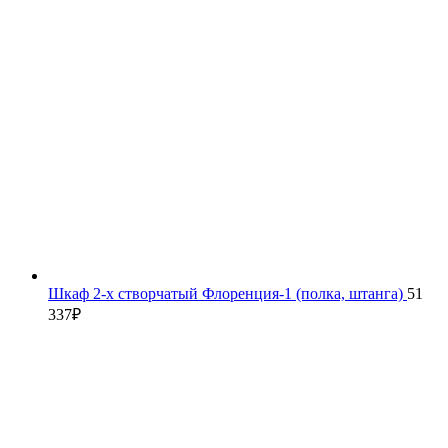
Шкаф 2-х створчатый Флоренция-1 (полка, штанга)
51
337
₽