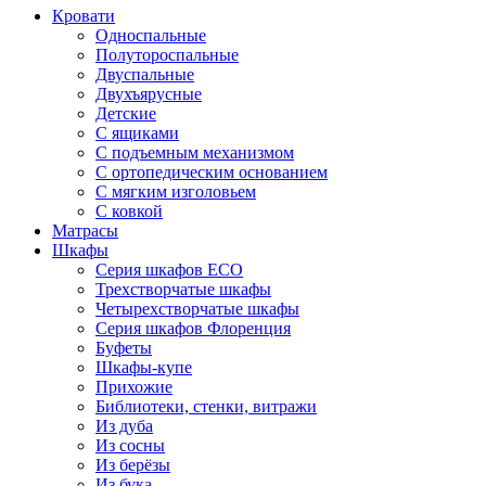
Кровати
Односпальные
Полутороспальные
Двуспальные
Двухъярусные
Детские
С ящиками
С подъемным механизмом
С ортопедическим основанием
С мягким изголовьем
С ковкой
Матрасы
Шкафы
Серия шкафов ECO
Трехстворчатые шкафы
Четырехстворчатые шкафы
Серия шкафов Флоренция
Буфеты
Шкафы-купе
Прихожие
Библиотеки, стенки, витражи
Из дуба
Из сосны
Из берёзы
Из бука