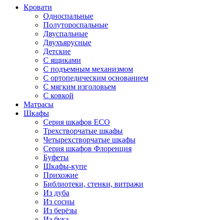
Кровати
Односпальные
Полутороспальные
Двуспальные
Двухъярусные
Детские
С ящиками
С подъемным механизмом
С ортопедическим основанием
С мягким изголовьем
С ковкой
Матрасы
Шкафы
Серия шкафов ECO
Трехстворчатые шкафы
Четырехстворчатые шкафы
Серия шкафов Флоренция
Буфеты
Шкафы-купе
Прихожие
Библиотеки, стенки, витражи
Из дуба
Из сосны
Из берёзы
Из бука