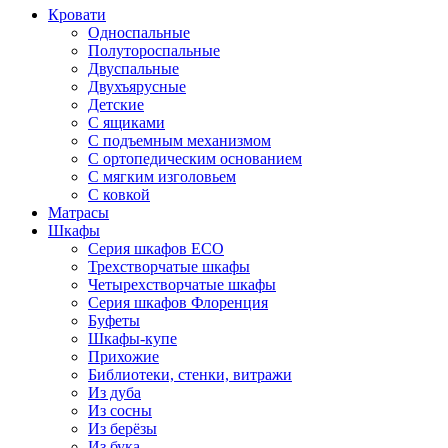
Кровати
Односпальные
Полутороспальные
Двуспальные
Двухъярусные
Детские
С ящиками
С подъемным механизмом
С ортопедическим основанием
С мягким изголовьем
С ковкой
Матрасы
Шкафы
Серия шкафов ECO
Трехстворчатые шкафы
Четырехстворчатые шкафы
Серия шкафов Флоренция
Буфеты
Шкафы-купе
Прихожие
Библиотеки, стенки, витражи
Из дуба
Из сосны
Из берёзы
Из бука