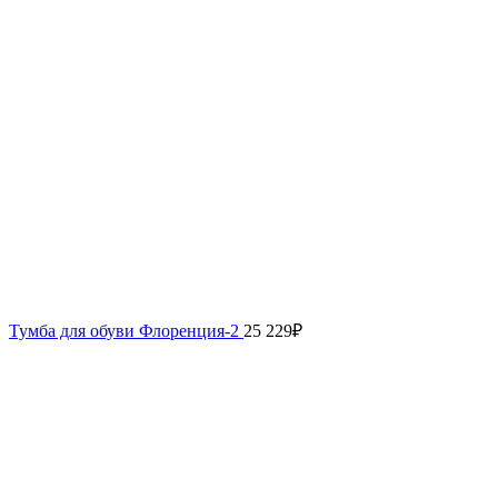
Тумба для обуви Флоренция-2
25 229
₽