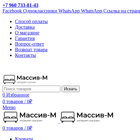
+7 960 733-81-43
Facebook
Одноклассники
WhatsApp
WhatsApp
Ссылка на стран
Способ оплаты
Доставка
О магазине
Гарантия
Вопрос-ответ
Возврат товара
Контакты
Искать
0
Избранное
0 товаров
/
0
₽
Меню
0 товаров
/
0
₽
Кровати