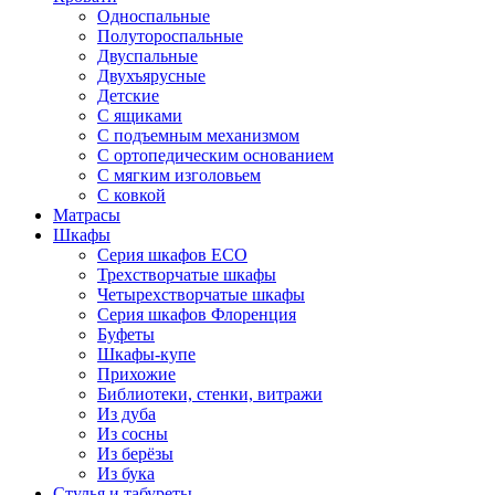
Односпальные
Полутороспальные
Двуспальные
Двухъярусные
Детские
С ящиками
С подъемным механизмом
С ортопедическим основанием
С мягким изголовьем
С ковкой
Матрасы
Шкафы
Серия шкафов ECO
Трехстворчатые шкафы
Четырехстворчатые шкафы
Серия шкафов Флоренция
Буфеты
Шкафы-купе
Прихожие
Библиотеки, стенки, витражи
Из дуба
Из сосны
Из берёзы
Из бука
Стулья и табуреты