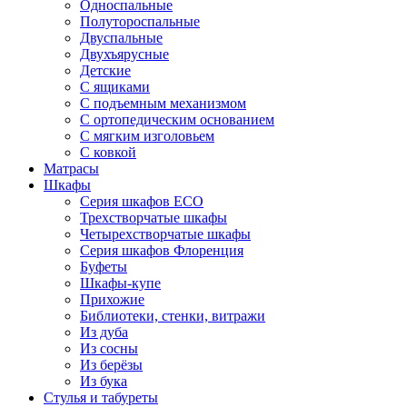
Односпальные
Полутороспальные
Двуспальные
Двухъярусные
Детские
С ящиками
С подъемным механизмом
С ортопедическим основанием
С мягким изголовьем
С ковкой
Матрасы
Шкафы
Серия шкафов ECO
Трехстворчатые шкафы
Четырехстворчатые шкафы
Серия шкафов Флоренция
Буфеты
Шкафы-купе
Прихожие
Библиотеки, стенки, витражи
Из дуба
Из сосны
Из берёзы
Из бука
Стулья и табуреты