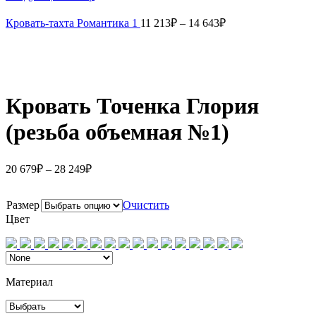
Кровать-тахта Романтика 1
11 213
₽
–
14 643
₽
Кровать Точенка Глория
(резьба объемная №1)
20 679
₽
–
28 249
₽
Размер
Очистить
Цвет
Материал