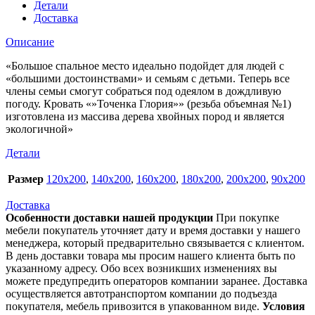
Детали
Доставка
Описание
«Большое спальное место идеально подойдет для людей с
«большими достоинствами» и семьям с детьми. Теперь все
члены семьи смогут собраться под одеялом в дождливую
погоду. Кровать «»Точенка Глория»» (резьба объемная №1)
изготовлена из массива дерева хвойных пород и является
экологичной»
Детали
Размер
120х200
,
140х200
,
160х200
,
180х200
,
200х200
,
90х200
Доставка
Особенности доставки нашей продукции
При покупке
мебели покупатель уточняет дату и время доставки у нашего
менеджера, который предварительно связывается с клиентом.
В день доставки товара мы просим нашего клиента быть по
указанному адресу. Обо всех возникших изменениях вы
можете предупредить операторов компании заранее. Доставка
осуществляется автотранспортом компании до подъезда
покупателя, мебель привозится в упакованном виде.
Условия