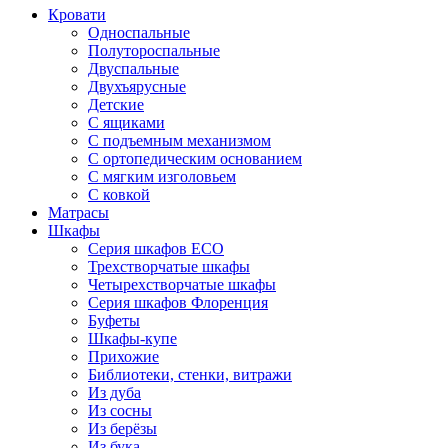
Кровати
Односпальные
Полутороспальные
Двуспальные
Двухъярусные
Детские
С ящиками
С подъемным механизмом
С ортопедическим основанием
С мягким изголовьем
С ковкой
Матрасы
Шкафы
Серия шкафов ECO
Трехстворчатые шкафы
Четырехстворчатые шкафы
Серия шкафов Флоренция
Буфеты
Шкафы-купе
Прихожие
Библиотеки, стенки, витражи
Из дуба
Из сосны
Из берёзы
Из бука