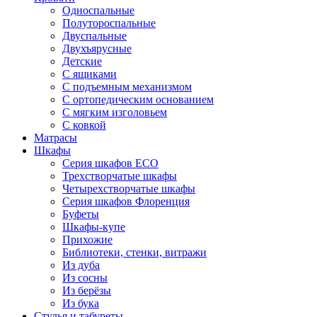
Односпальные
Полутороспальные
Двуспальные
Двухъярусные
Детские
С ящиками
С подъемным механизмом
С ортопедическим основанием
С мягким изголовьем
С ковкой
Матрасы
Шкафы
Серия шкафов ECO
Трехстворчатые шкафы
Четырехстворчатые шкафы
Серия шкафов Флоренция
Буфеты
Шкафы-купе
Прихожие
Библиотеки, стенки, витражи
Из дуба
Из сосны
Из берёзы
Из бука
Стулья и табуреты