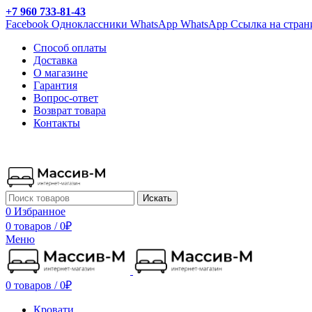
+7 960 733-81-43
Facebook
Одноклассники
WhatsApp
WhatsApp
Ссылка на стран
Способ оплаты
Доставка
О магазине
Гарантия
Вопрос-ответ
Возврат товара
Контакты
Искать
0
Избранное
0 товаров
/
0
₽
Меню
0 товаров
/
0
₽
Кровати