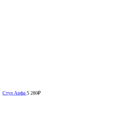
Стул Арфа
5 280
₽