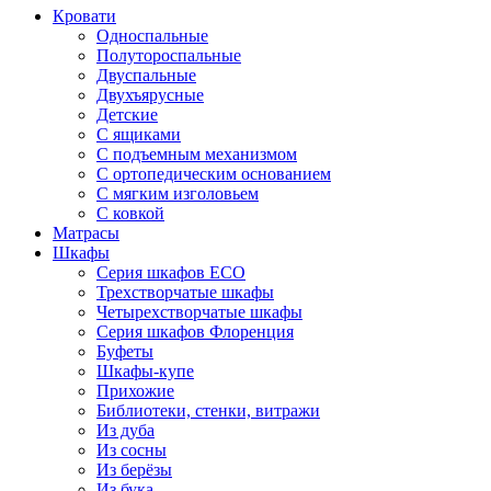
Кровати
Односпальные
Полутороспальные
Двуспальные
Двухъярусные
Детские
С ящиками
С подъемным механизмом
С ортопедическим основанием
С мягким изголовьем
С ковкой
Матрасы
Шкафы
Серия шкафов ECO
Трехстворчатые шкафы
Четырехстворчатые шкафы
Серия шкафов Флоренция
Буфеты
Шкафы-купе
Прихожие
Библиотеки, стенки, витражи
Из дуба
Из сосны
Из берёзы
Из бука