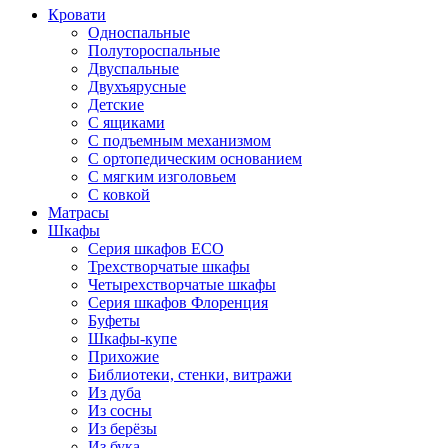
Кровати
Односпальные
Полутороспальные
Двуспальные
Двухъярусные
Детские
С ящиками
С подъемным механизмом
С ортопедическим основанием
С мягким изголовьем
С ковкой
Матрасы
Шкафы
Серия шкафов ECO
Трехстворчатые шкафы
Четырехстворчатые шкафы
Серия шкафов Флоренция
Буфеты
Шкафы-купе
Прихожие
Библиотеки, стенки, витражи
Из дуба
Из сосны
Из берёзы
Из бука