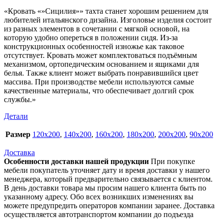
«Кровать «»Сицилия»» тахта станет хорошим решением для
любителей итальянского дизайна. Изголовье изделия состоит
из разных элементов в сочетании с мягкой основой, на
которую удобно опереться в положении сидя. Из-за
конструкционных особенностей изножье как таковое
отсутствует. Кровать может комплектоваться подъёмным
механизмом, ортопедическим основанием и ящиками для
белья. Также клиент может выбрать понравившийся цвет
массива. При производстве мебели используются самые
качественные материалы, что обеспечивает долгий срок
службы.»
Детали
Размер
120х200
,
140х200
,
160х200
,
180х200
,
200х200
,
90х200
Доставка
Особенности доставки нашей продукции
При покупке
мебели покупатель уточняет дату и время доставки у нашего
менеджера, который предварительно связывается с клиентом.
В день доставки товара мы просим нашего клиента быть по
указанному адресу. Обо всех возникших изменениях вы
можете предупредить операторов компании заранее. Доставка
осуществляется автотранспортом компании до подъезда