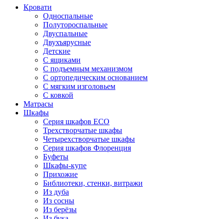
Кровати
Односпальные
Полутороспальные
Двуспальные
Двухъярусные
Детские
С ящиками
С подъемным механизмом
С ортопедическим основанием
С мягким изголовьем
С ковкой
Матрасы
Шкафы
Серия шкафов ECO
Трехстворчатые шкафы
Четырехстворчатые шкафы
Серия шкафов Флоренция
Буфеты
Шкафы-купе
Прихожие
Библиотеки, стенки, витражи
Из дуба
Из сосны
Из берёзы
Из бука