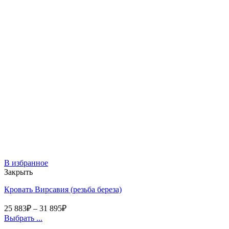
В избранное
Закрыть
Кровать Вирсавия (резьба береза)
25 883
₽
–
31 895
₽
Выбрать ...