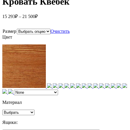
Кровать Квебек
15 293
₽
–
21 500
₽
Размер
Очистить
Цвет
Материал
Ящики: