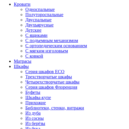
Кровати
Односпальные
Полутороспальные
Двуспальные
Двухъярусные
Детские
С ящиками
С подъемным механизмом
С ортопедическим основанием
С мягким изголовьем
С ковкой
Матрасы
Шкафы
Серия шкафов ECO
Трехстворчатые шкафы
Четырехстворчатые шкафы
Серия шкафов Флоренция
Буфеты
Шкафы-купе
Прихожие
Библиотеки, стенки, витражи
Из дуба
Из сосны
Из берёзы
Из бука