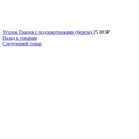
Уголок Грация с подлокотниками (береза)
25 883
₽
Назад к товарам
Следующий товар