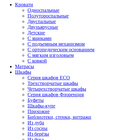
Кровати
Односпальные
Полутороспальные
Двуспальные
Двухъярусные
Детские
С ящиками
С подъемным механизмом
С ортопедическим основанием
С мягким изголовьем
С ковкой
Матрасы
Шкафы
Серия шкафов ECO
Трехстворчатые шкафы
Четырехстворчатые шкафы
Серия шкафов Флоренция
Буфеты
Шкафы-купе
Прихожие
Библиотеки, стенки, витражи
Из дуба
Из сосны
Из берёзы
Из бука