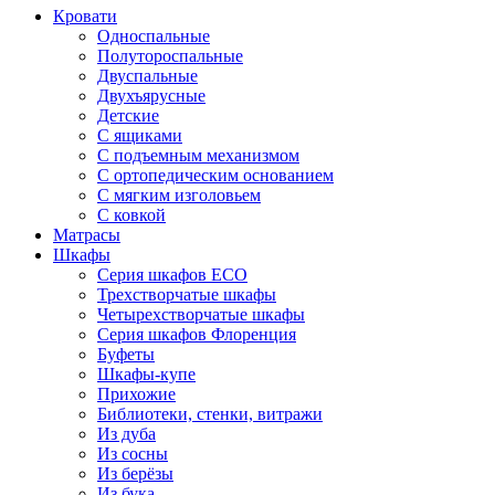
Кровати
Односпальные
Полутороспальные
Двуспальные
Двухъярусные
Детские
С ящиками
С подъемным механизмом
С ортопедическим основанием
С мягким изголовьем
С ковкой
Матрасы
Шкафы
Серия шкафов ECO
Трехстворчатые шкафы
Четырехстворчатые шкафы
Серия шкафов Флоренция
Буфеты
Шкафы-купе
Прихожие
Библиотеки, стенки, витражи
Из дуба
Из сосны
Из берёзы
Из бука