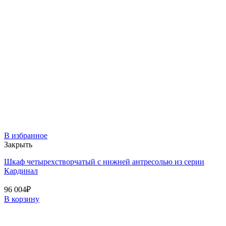
В избранное
Закрыть
Шкаф четырехстворчатый с нижней антресолью из серии
Кардинал
96 004
₽
В корзину