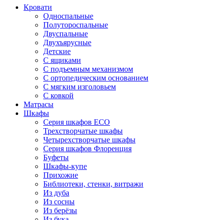
Кровати
Односпальные
Полутороспальные
Двуспальные
Двухъярусные
Детские
С ящиками
С подъемным механизмом
С ортопедическим основанием
С мягким изголовьем
С ковкой
Матрасы
Шкафы
Серия шкафов ECO
Трехстворчатые шкафы
Четырехстворчатые шкафы
Серия шкафов Флоренция
Буфеты
Шкафы-купе
Прихожие
Библиотеки, стенки, витражи
Из дуба
Из сосны
Из берёзы
Из бука