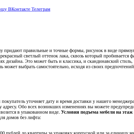
ицу ВКонтакте
Телеграм
у придают правильные и точные формы, рисунок в виде прямоуго
и прекрасный светлый оттенок лака, сквозь который пробивается
х дизайна. Это может быть и классика, и скандинавский стиль,
ь может выбрать самостоятельно, исходя из своих предпочтений
покупатель уточняет дату и время доставки у нашего менеджера
у адресу. Обо всех возникших изменениях вы можете предупреди
ивозится в упакованном виде.
Условия подъема мебели на этаж
ля домов без лифта:
400 рублей до квартиры за упаковку корпусной или за единицу м