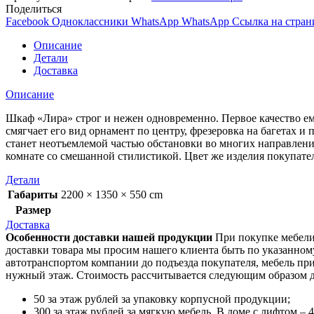
Поделиться
Facebook
Одноклассники
WhatsApp
WhatsApp
Ссылка на стран
Описание
Детали
Доставка
Описание
Шкаф «Лира» строг и нежен одновременно. Первое качество ем
смягчает его вид орнамент по центру, фрезеровка на багетах 
станет неотъемлемой частью обстановки во многих направления
комнате со смешанной стилистикой. Цвет же изделия покупател
Детали
Габариты
2200 × 1350 × 550 cm
Размер
Доставка
Особенности доставки нашей продукции
При покупке мебели 
доставки товара мы просим нашего клиента быть по указанном
автотранспортом компании до подъезда покупателя, мебель пр
нужный этаж. Стоимость рассчитывается следующим образом д
50 за этаж рублей за упаковку корпусной продукции;
300 за этаж рублей за мягкую мебель. В доме с лифтом – 