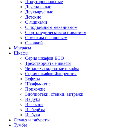
Полутороспальные
Двуспальные
Двухъярусные
Детские
С ящиками
С подъемным механизмом
С ортопедическим основанием
С мягким изголовьем
С ковкой
Матрасы
Шкафы
Серия шкафов ECO
Трехстворчатые шкафы
Четырехстворчатые шкафы
Серия шкафов Флоренция
Буфеты
Шкафы-купе
Прихожие
Библиотеки, стенки, витражи
Из дуба
Из сосны
Из берёзы
Из бука
Стулья и табуреты
Тумбы