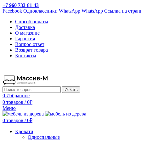
+7 960 733-81-43
Facebook
Одноклассники
WhatsApp
WhatsApp
Ссылка на стран
Способ оплаты
Доставка
О магазине
Гарантия
Вопрос-ответ
Возврат товара
Контакты
Искать
0
Избранное
0 товаров
/
0
₽
Меню
0 товаров
/
0
₽
Кровати
Односпальные