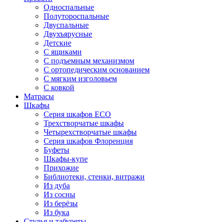
Односпальные
Полутороспальные
Двуспальные
Двухъярусные
Детские
С ящиками
С подъемным механизмом
С ортопедическим основанием
С мягким изголовьем
С ковкой
Матрасы
Шкафы
Серия шкафов ECO
Трехстворчатые шкафы
Четырехстворчатые шкафы
Серия шкафов Флоренция
Буфеты
Шкафы-купе
Прихожие
Библиотеки, стенки, витражи
Из дуба
Из сосны
Из берёзы
Из бука
Стулья и табуреты