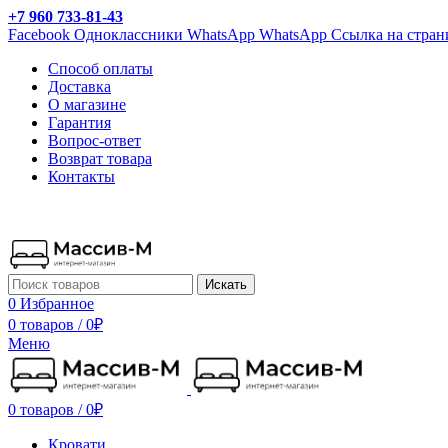
+7 960 733-81-43
Facebook
Одноклассники
WhatsApp
WhatsApp
Ссылка на стран
Способ оплаты
Доставка
О магазине
Гарантия
Вопрос-ответ
Возврат товара
Контакты
Искать
0
Избранное
0 товаров
/
0
₽
Меню
0 товаров
/
0
₽
Кровати