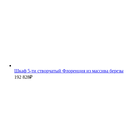
Шкаф 5-ти створчатый Флоренция из массива березы
192 828
₽