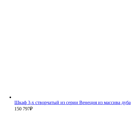
Шкаф 3-х створчатый из серии Венеция из массива дуба
150 797
₽