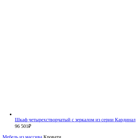
Шкаф четырехстворчатый с зеркалом из серии Кардинал
96 501
₽
Мебель из массива
Кровати