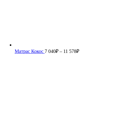
Матрас Кокос
7 040
₽
–
11 578
₽