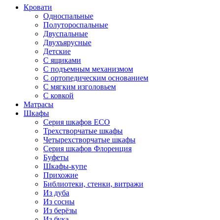
Кровати
Односпальные
Полутороспальные
Двуспальные
Двухъярусные
Детские
С ящиками
С подъемным механизмом
С ортопедическим основанием
С мягким изголовьем
С ковкой
Матрасы
Шкафы
Серия шкафов ECO
Трехстворчатые шкафы
Четырехстворчатые шкафы
Серия шкафов Флоренция
Буфеты
Шкафы-купе
Прихожие
Библиотеки, стенки, витражи
Из дуба
Из сосны
Из берёзы
Из бука