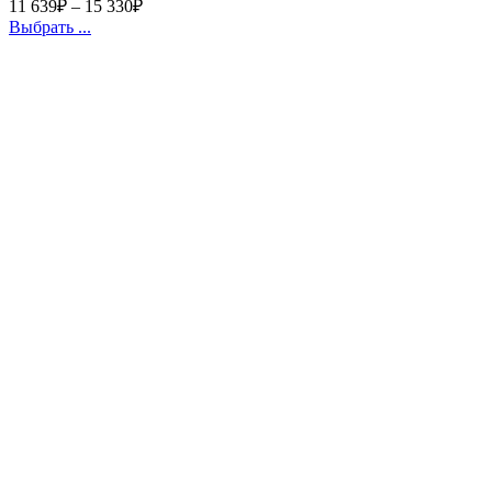
11 639
₽
–
15 330
₽
Выбрать ...