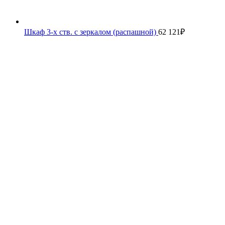
Шкаф 3-х ств. с зеркалом (распашной)
62 121
₽