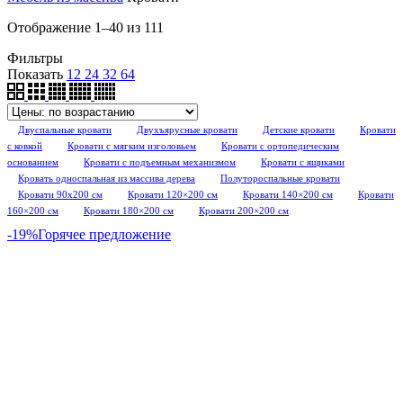
Отображение 1–40 из 111
Фильтры
Показать
12
24
32
64
Двуспальные кровати
Двухъярусные кровати
Детские кровати
Кровати
с ковкой
Кровати с мягким изголовьем
Кровати с ортопедическим
основанием
Кровати с подъемным механизмом
Кровати с ящиками
Кровать односпальная из массива дерева
Полутороспальные кровати
Кровати 90х200 см
Кровати 120×200 см
Кровати 140×200 см
Кровати
160×200 см
Кровати 180×200 см
Кровати 200×200 см
-19%
Горячее предложение