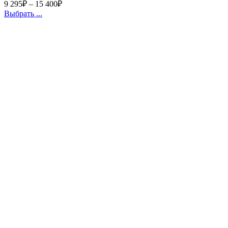
9 295
₽
–
15 400
₽
Выбрать ...