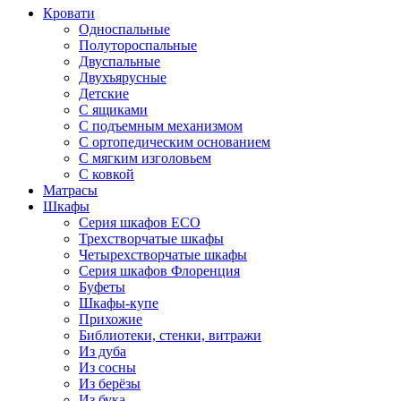
Кровати
Односпальные
Полутороспальные
Двуспальные
Двухъярусные
Детские
С ящиками
С подъемным механизмом
С ортопедическим основанием
С мягким изголовьем
С ковкой
Матрасы
Шкафы
Серия шкафов ECO
Трехстворчатые шкафы
Четырехстворчатые шкафы
Серия шкафов Флоренция
Буфеты
Шкафы-купе
Прихожие
Библиотеки, стенки, витражи
Из дуба
Из сосны
Из берёзы
Из бука