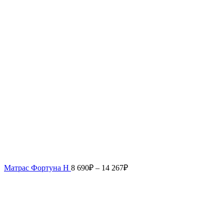
Матрас Фортуна Н
8 690
₽
–
14 267
₽