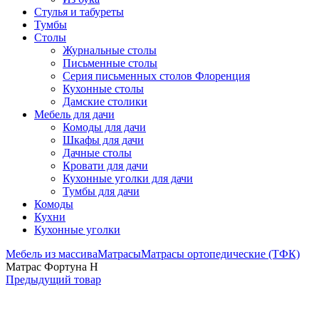
Стулья и табуреты
Тумбы
Столы
Журнальные столы
Письменные столы
Серия письменных столов Флоренция
Кухонные столы
Дамские столики
Мебель для дачи
Комоды для дачи
Шкафы для дачи
Дачные столы
Кровати для дачи
Кухонные уголки для дачи
Тумбы для дачи
Комоды
Кухни
Кухонные уголки
Мебель из массива
Матрасы
Матрасы ортопедические (ТФК)
Матрас Фортуна Н
Предыдущий товар