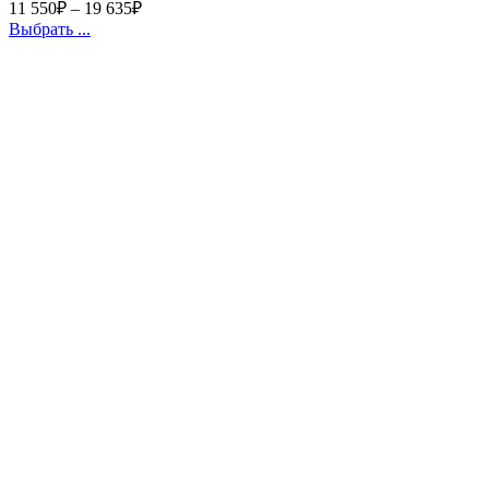
11 550
₽
–
19 635
₽
Выбрать ...