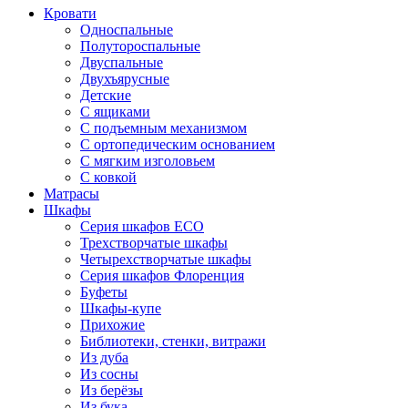
Кровати
Односпальные
Полутороспальные
Двуспальные
Двухъярусные
Детские
С ящиками
С подъемным механизмом
С ортопедическим основанием
С мягким изголовьем
С ковкой
Матрасы
Шкафы
Серия шкафов ECO
Трехстворчатые шкафы
Четырехстворчатые шкафы
Серия шкафов Флоренция
Буфеты
Шкафы-купе
Прихожие
Библиотеки, стенки, витражи
Из дуба
Из сосны
Из берёзы
Из бука