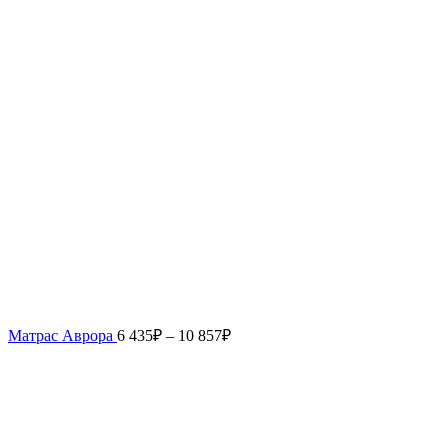
Матрас Аврора
6 435
₽
–
10 857
₽