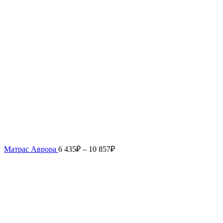
Матрас Аврора
6 435
₽
–
10 857
₽