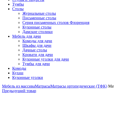
Тумбы
Столы
Журнальные столы
Письменные столы
Серия письменных столов Флоренция
Кухонные столы
Дамские столики
Мебель для дачи
Комоды для дачи
Шкафы для дачи
Дачные столы
Кровати для дачи
Кухонные уголки для дачи
Тумбы для дачи
Комоды
Кухни
Кухонные уголки
Мебель из массива
Матрасы
Матрасы ортопедические (ТФК)
Мат
Предыдущий товар