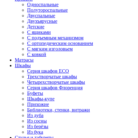
Односпальные
Полутороспальные
Двуспальные
Двухъярусные
Детские
С ящиками
С подъемным механизмом
С ортопедическим основанием
С мягким изголовьем
С ковкой
Матрасы
Шкафы
Серия шкафов ECO
Трехстворчатые шкафы
Четырехстворчатые шкафы
Серия шкафов Флоренция
Буфеты
Шкафы-купе
Прихожие
Библиотеки, стенки, витражи
Из дуба
Из сосны
Из берёзы
Из бука
Стулья и табуреты