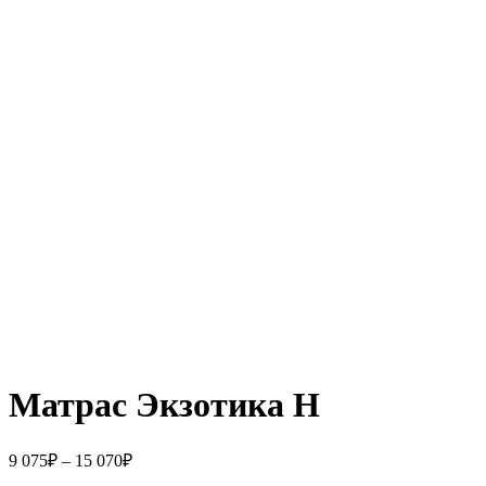
Матрас Экзотика Н
9 075
₽
–
15 070
₽