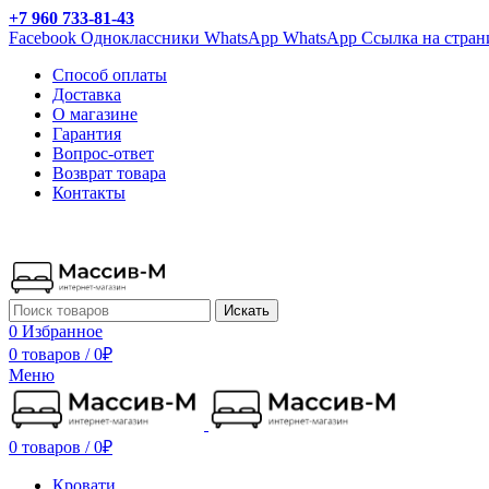
+7 960 733-81-43
Facebook
Одноклассники
WhatsApp
WhatsApp
Ссылка на стран
Способ оплаты
Доставка
О магазине
Гарантия
Вопрос-ответ
Возврат товара
Контакты
Искать
0
Избранное
0 товаров
/
0
₽
Меню
0 товаров
/
0
₽
Кровати