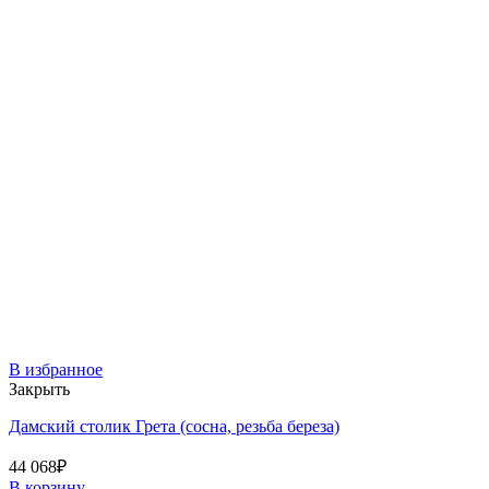
В избранное
Закрыть
Дамский столик Грета (сосна, резьба береза)
44 068
₽
В корзину