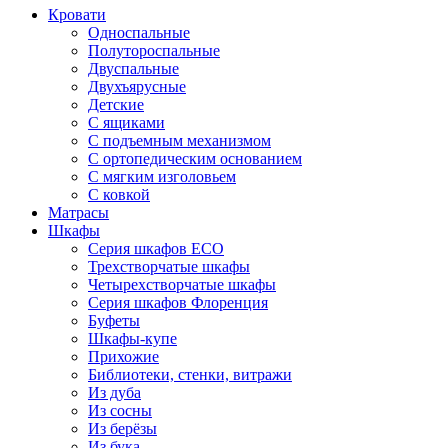
Кровати
Односпальные
Полутороспальные
Двуспальные
Двухъярусные
Детские
С ящиками
С подъемным механизмом
С ортопедическим основанием
С мягким изголовьем
С ковкой
Матрасы
Шкафы
Серия шкафов ECO
Трехстворчатые шкафы
Четырехстворчатые шкафы
Серия шкафов Флоренция
Буфеты
Шкафы-купе
Прихожие
Библиотеки, стенки, витражи
Из дуба
Из сосны
Из берёзы
Из бука