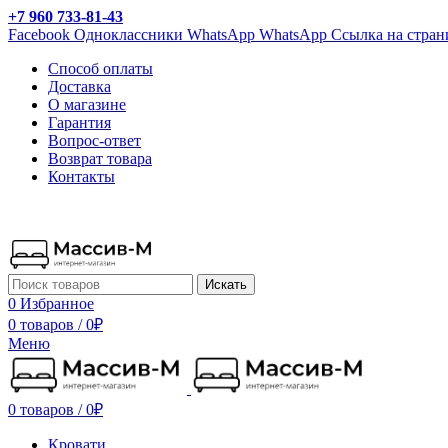
+7 960 733-81-43
Facebook
Одноклассники
WhatsApp
WhatsApp
Ссылка на стран
Способ оплаты
Доставка
О магазине
Гарантия
Вопрос-ответ
Возврат товара
Контакты
Искать
0
Избранное
0 товаров
/
0
₽
Меню
0 товаров
/
0
₽
Кровати