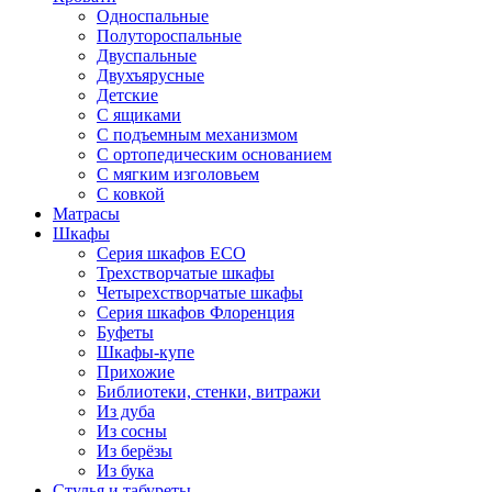
Односпальные
Полутороспальные
Двуспальные
Двухъярусные
Детские
С ящиками
С подъемным механизмом
С ортопедическим основанием
С мягким изголовьем
С ковкой
Матрасы
Шкафы
Серия шкафов ECO
Трехстворчатые шкафы
Четырехстворчатые шкафы
Серия шкафов Флоренция
Буфеты
Шкафы-купе
Прихожие
Библиотеки, стенки, витражи
Из дуба
Из сосны
Из берёзы
Из бука
Стулья и табуреты