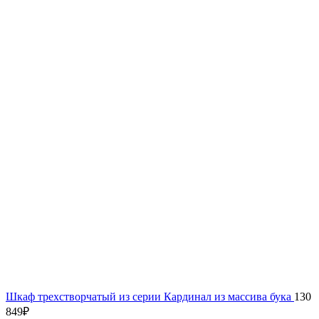
Шкаф трехстворчатый из серии Кардинал из массива бука
130
849
₽