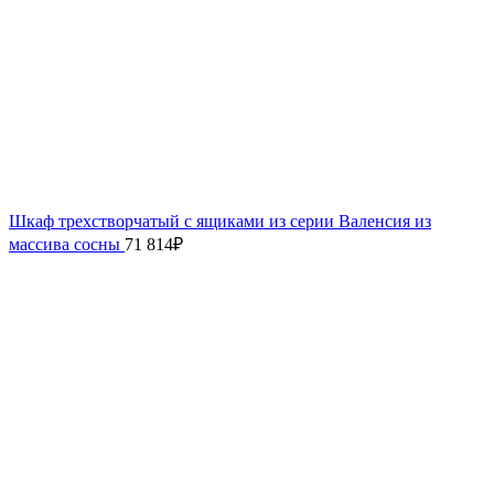
Шкаф трехстворчатый с ящиками из серии Валенсия из
массива сосны
71 814
₽