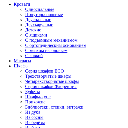
Кровати
Односпальные
Полутороспальные
Двуспальные
Двухъярусные
Детские
С ящиками
С подъемным механизмом
С ортопедическим основанием
С мягким изголовьем
С ковкой
Матрасы
Шкафы
Серия шкафов ECO
Трехстворчатые шкафы
Четырехстворчатые шкафы
Серия шкафов Флоренция
Буфеты
Шкафы-купе
Прихожие
Библиотеки, стенки, витражи
Из дуба
Из сосны
Из берёзы
Из бука