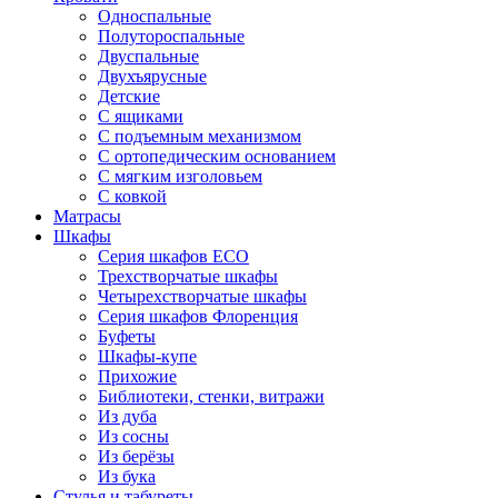
Односпальные
Полутороспальные
Двуспальные
Двухъярусные
Детские
С ящиками
С подъемным механизмом
С ортопедическим основанием
С мягким изголовьем
С ковкой
Матрасы
Шкафы
Серия шкафов ECO
Трехстворчатые шкафы
Четырехстворчатые шкафы
Серия шкафов Флоренция
Буфеты
Шкафы-купе
Прихожие
Библиотеки, стенки, витражи
Из дуба
Из сосны
Из берёзы
Из бука
Стулья и табуреты