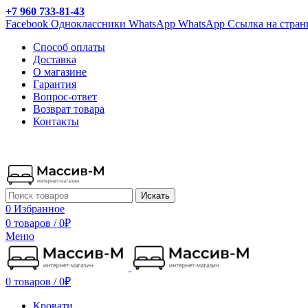
+7 960 733-81-43
Facebook
Одноклассники
WhatsApp
WhatsApp
Ссылка на стран
Способ оплаты
Доставка
О магазине
Гарантия
Вопрос-ответ
Возврат товара
Контакты
Искать
0
Избранное
0 товаров
/
0
₽
Меню
0 товаров
/
0
₽
Кровати