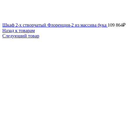
Шкаф 2-х створчатый Флоренция-2 из массива бука
109 864
₽
Назад к товарам
Следующий товар