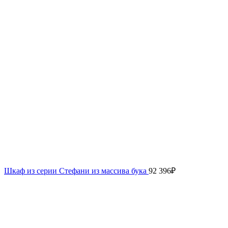
Шкаф из серии Стефани из массива бука
92 396
₽