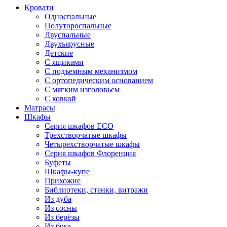
Кровати
Односпальные
Полутороспальные
Двуспальные
Двухъярусные
Детские
С ящиками
С подъемным механизмом
С ортопедическим основанием
С мягким изголовьем
С ковкой
Матрасы
Шкафы
Серия шкафов ECO
Трехстворчатые шкафы
Четырехстворчатые шкафы
Серия шкафов Флоренция
Буфеты
Шкафы-купе
Прихожие
Библиотеки, стенки, витражи
Из дуба
Из сосны
Из берёзы
Из бука