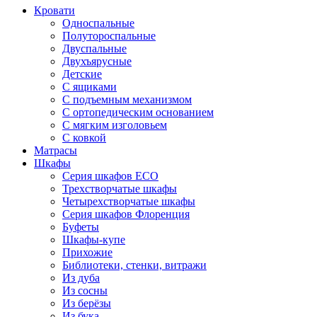
Кровати
Односпальные
Полутороспальные
Двуспальные
Двухъярусные
Детские
С ящиками
С подъемным механизмом
С ортопедическим основанием
С мягким изголовьем
С ковкой
Матрасы
Шкафы
Серия шкафов ECO
Трехстворчатые шкафы
Четырехстворчатые шкафы
Серия шкафов Флоренция
Буфеты
Шкафы-купе
Прихожие
Библиотеки, стенки, витражи
Из дуба
Из сосны
Из берёзы
Из бука