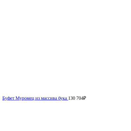
Буфет Муромец из массива бука
130 704
₽