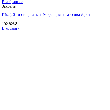
В избранное
Закрыть
Шкаф 5-ти створчатый Флоренция из массива березы
192 828
₽
В корзину