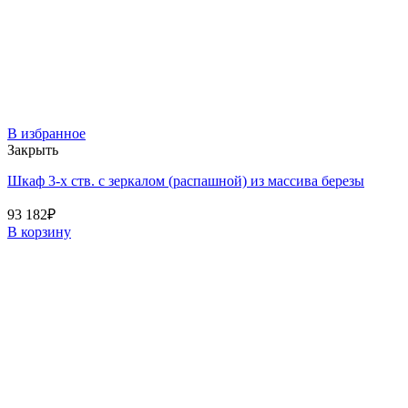
В избранное
Закрыть
Шкаф 3-х ств. с зеркалом (распашной) из массива березы
93 182
₽
В корзину