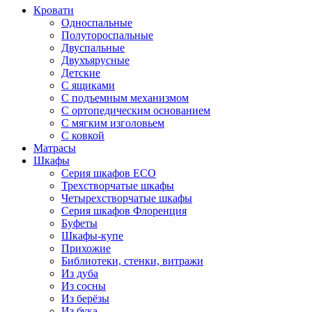
Кровати
Односпальные
Полутороспальные
Двуспальные
Двухъярусные
Детские
С ящиками
С подъемным механизмом
С ортопедическим основанием
С мягким изголовьем
С ковкой
Матрасы
Шкафы
Серия шкафов ECO
Трехстворчатые шкафы
Четырехстворчатые шкафы
Серия шкафов Флоренция
Буфеты
Шкафы-купе
Прихожие
Библиотеки, стенки, витражи
Из дуба
Из сосны
Из берёзы
Из бука