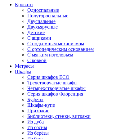
Кровати
Односпальные
Полутороспальные
Двуспальные
Двухъярусные
Детские
С ящиками
С подъемным механизмом
С ортопедическим основанием
С мягким изголовьем
С ковкой
Матрасы
Шкафы
Серия шкафов ECO
Трехстворчатые шкафы
Четырехстворчатые шкафы
Серия шкафов Флоренция
Буфеты
Шкафы-купе
Прихожие
Библиотеки, стенки, витражи
Из дуба
Из сосны
Из берёзы
Из бука