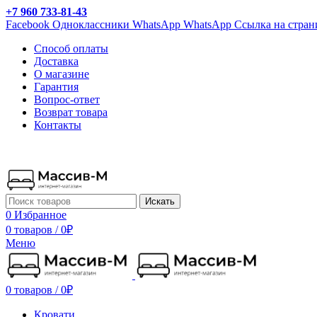
+7 960 733-81-43
Facebook
Одноклассники
WhatsApp
WhatsApp
Ссылка на стран
Способ оплаты
Доставка
О магазине
Гарантия
Вопрос-ответ
Возврат товара
Контакты
Искать
0
Избранное
0 товаров
/
0
₽
Меню
0 товаров
/
0
₽
Кровати