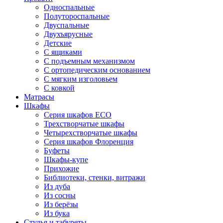
Односпальные
Полутороспальные
Двуспальные
Двухъярусные
Детские
С ящиками
С подъемным механизмом
С ортопедическим основанием
С мягким изголовьем
С ковкой
Матрасы
Шкафы
Серия шкафов ECO
Трехстворчатые шкафы
Четырехстворчатые шкафы
Серия шкафов Флоренция
Буфеты
Шкафы-купе
Прихожие
Библиотеки, стенки, витражи
Из дуба
Из сосны
Из берёзы
Из бука
Стулья и табуреты