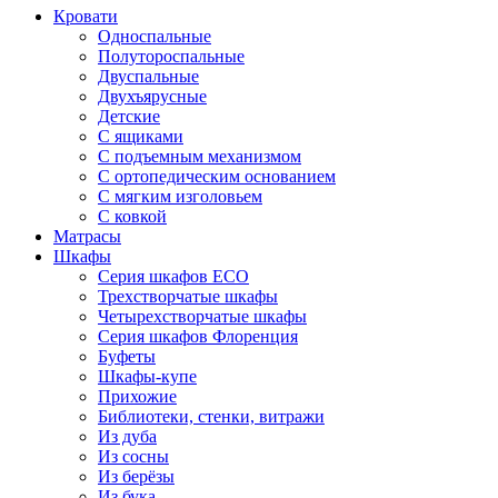
Кровати
Односпальные
Полутороспальные
Двуспальные
Двухъярусные
Детские
С ящиками
С подъемным механизмом
С ортопедическим основанием
С мягким изголовьем
С ковкой
Матрасы
Шкафы
Серия шкафов ECO
Трехстворчатые шкафы
Четырехстворчатые шкафы
Серия шкафов Флоренция
Буфеты
Шкафы-купе
Прихожие
Библиотеки, стенки, витражи
Из дуба
Из сосны
Из берёзы
Из бука