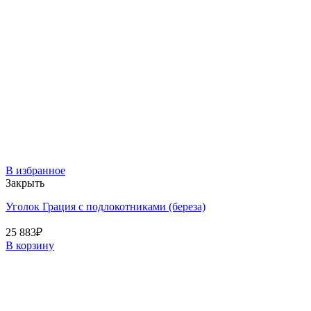
В избранное
Закрыть
Уголок Грация с подлокотниками (береза)
25 883
₽
В корзину