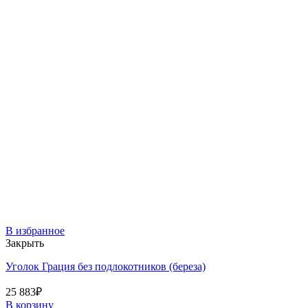
В избранное
Закрыть
Уголок Грация без подлокотников (береза)
25 883
₽
В корзину