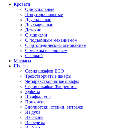
Кровати
Односпальные
Полутороспальные
Двуспальные
Двухъярусные
Детские
С ящиками
С подъемным механизмом
С ортопедическим основанием
С мягким изголовьем
С ковкой
Матрасы
Шкафы
Серия шкафов ECO
Трехстворчатые шкафы
Четырехстворчатые шкафы
Серия шкафов Флоренция
Буфеты
Шкафы-купе
Прихожие
Библиотеки, стенки, витражи
Из дуба
Из сосны
Из берёзы
Из бука