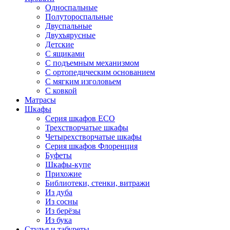
Односпальные
Полутороспальные
Двуспальные
Двухъярусные
Детские
С ящиками
С подъемным механизмом
С ортопедическим основанием
С мягким изголовьем
С ковкой
Матрасы
Шкафы
Серия шкафов ECO
Трехстворчатые шкафы
Четырехстворчатые шкафы
Серия шкафов Флоренция
Буфеты
Шкафы-купе
Прихожие
Библиотеки, стенки, витражи
Из дуба
Из сосны
Из берёзы
Из бука
Стулья и табуреты