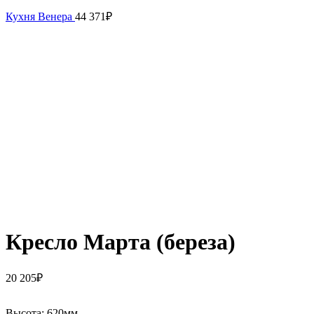
Кухня Венера
44 371
₽
Кресло Марта (береза)
20 205
₽
Высота:
620мм