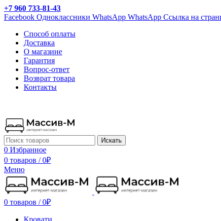
+7 960 733-81-43
Facebook
Одноклассники
WhatsApp
WhatsApp
Ссылка на стран
Способ оплаты
Доставка
О магазине
Гарантия
Вопрос-ответ
Возврат товара
Контакты
Искать
0
Избранное
0 товаров
/
0
₽
Меню
0 товаров
/
0
₽
Кровати