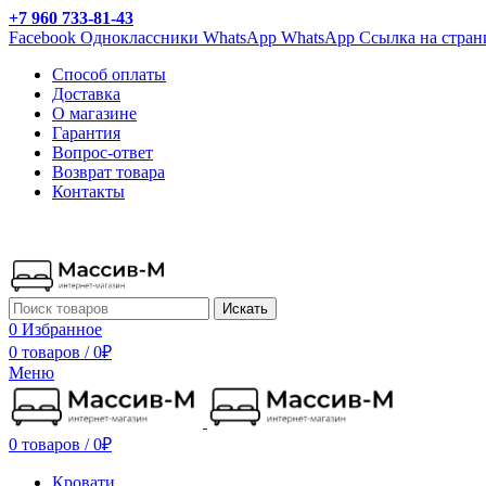
+7 960 733-81-43
Facebook
Одноклассники
WhatsApp
WhatsApp
Ссылка на стран
Способ оплаты
Доставка
О магазине
Гарантия
Вопрос-ответ
Возврат товара
Контакты
Искать
0
Избранное
0 товаров
/
0
₽
Меню
0 товаров
/
0
₽
Кровати