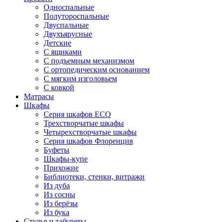
Односпальные
Полутороспальные
Двуспальные
Двухъярусные
Детские
С ящиками
С подъемным механизмом
С ортопедическим основанием
С мягким изголовьем
С ковкой
Матрасы
Шкафы
Серия шкафов ECO
Трехстворчатые шкафы
Четырехстворчатые шкафы
Серия шкафов Флоренция
Буфеты
Шкафы-купе
Прихожие
Библиотеки, стенки, витражи
Из дуба
Из сосны
Из берёзы
Из бука
Стулья и табуреты