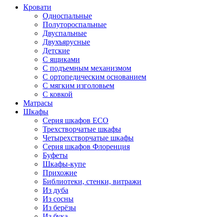
Кровати
Односпальные
Полутороспальные
Двуспальные
Двухъярусные
Детские
С ящиками
С подъемным механизмом
С ортопедическим основанием
С мягким изголовьем
С ковкой
Матрасы
Шкафы
Серия шкафов ECO
Трехстворчатые шкафы
Четырехстворчатые шкафы
Серия шкафов Флоренция
Буфеты
Шкафы-купе
Прихожие
Библиотеки, стенки, витражи
Из дуба
Из сосны
Из берёзы
Из бука