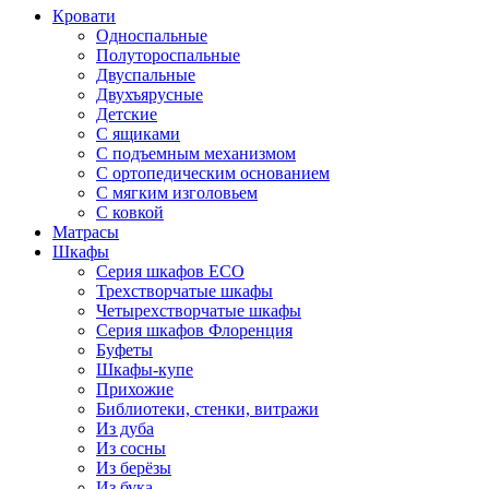
Кровати
Односпальные
Полутороспальные
Двуспальные
Двухъярусные
Детские
С ящиками
С подъемным механизмом
С ортопедическим основанием
С мягким изголовьем
С ковкой
Матрасы
Шкафы
Серия шкафов ECO
Трехстворчатые шкафы
Четырехстворчатые шкафы
Серия шкафов Флоренция
Буфеты
Шкафы-купе
Прихожие
Библиотеки, стенки, витражи
Из дуба
Из сосны
Из берёзы
Из бука