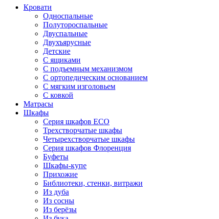
Кровати
Односпальные
Полутороспальные
Двуспальные
Двухъярусные
Детские
С ящиками
С подъемным механизмом
С ортопедическим основанием
С мягким изголовьем
С ковкой
Матрасы
Шкафы
Серия шкафов ECO
Трехстворчатые шкафы
Четырехстворчатые шкафы
Серия шкафов Флоренция
Буфеты
Шкафы-купе
Прихожие
Библиотеки, стенки, витражи
Из дуба
Из сосны
Из берёзы
Из бука