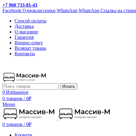
+7 960 733-81-43
Facebook
Одноклассники
WhatsApp
WhatsApp
Ссылка на стран
Способ оплаты
Доставка
О магазине
Гарантия
Вопрос-ответ
Возврат товара
Контакты
Искать
0
Избранное
0 товаров
/
0
₽
Меню
0 товаров
/
0
₽
Кровати