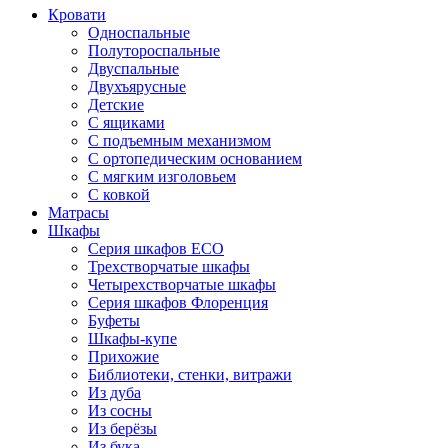
Кровати
Односпальные
Полутороспальные
Двуспальные
Двухъярусные
Детские
С ящиками
С подъемным механизмом
С ортопедическим основанием
С мягким изголовьем
С ковкой
Матрасы
Шкафы
Серия шкафов ECO
Трехстворчатые шкафы
Четырехстворчатые шкафы
Серия шкафов Флоренция
Буфеты
Шкафы-купе
Прихожие
Библиотеки, стенки, витражи
Из дуба
Из сосны
Из берёзы
Из бука