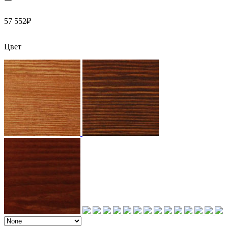
57 552
₽
Цвет