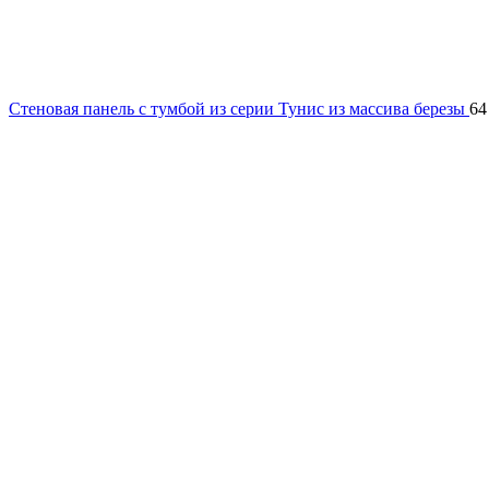
Стеновая панель с тумбой из серии Тунис из массива березы
64