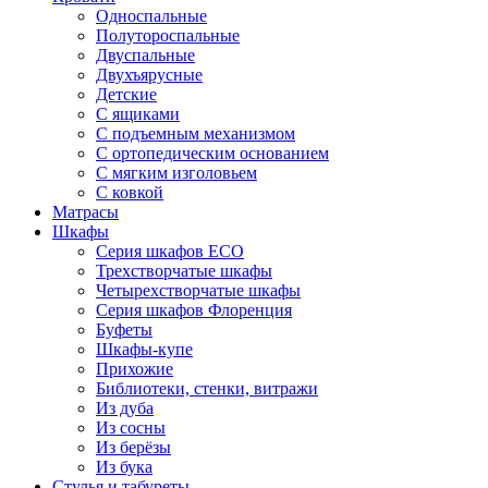
Односпальные
Полутороспальные
Двуспальные
Двухъярусные
Детские
С ящиками
С подъемным механизмом
С ортопедическим основанием
С мягким изголовьем
С ковкой
Матрасы
Шкафы
Серия шкафов ECO
Трехстворчатые шкафы
Четырехстворчатые шкафы
Серия шкафов Флоренция
Буфеты
Шкафы-купе
Прихожие
Библиотеки, стенки, витражи
Из дуба
Из сосны
Из берёзы
Из бука
Стулья и табуреты