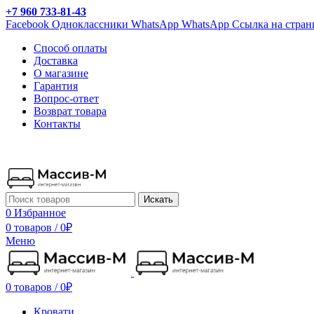
+7 960 733-81-43
Facebook
Одноклассники
WhatsApp
WhatsApp
Ссылка на стран
Способ оплаты
Доставка
О магазине
Гарантия
Вопрос-ответ
Возврат товара
Контакты
Искать
0
Избранное
0 товаров
/
0
₽
Меню
0 товаров
/
0
₽
Кровати