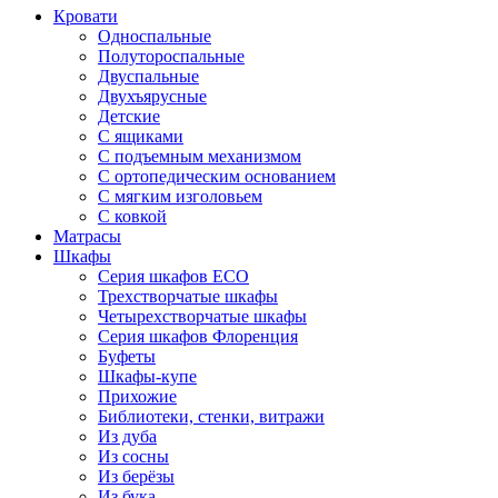
Кровати
Односпальные
Полутороспальные
Двуспальные
Двухъярусные
Детские
С ящиками
С подъемным механизмом
С ортопедическим основанием
С мягким изголовьем
С ковкой
Матрасы
Шкафы
Серия шкафов ECO
Трехстворчатые шкафы
Четырехстворчатые шкафы
Серия шкафов Флоренция
Буфеты
Шкафы-купе
Прихожие
Библиотеки, стенки, витражи
Из дуба
Из сосны
Из берёзы
Из бука