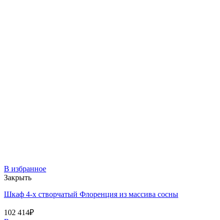
В избранное
Закрыть
Шкаф 4-х створчатый Флоренция из массива сосны
102 414
₽