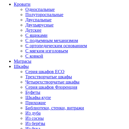
Кровати
Односпальные
Полутороспальные
Двуспальные
Двухъярусные
Детские
С ящиками
С подъемным механизмом
С ортопедическим основанием
С мягким изголовьем
С ковкой
Матрасы
Шкафы
Серия шкафов ECO
Трехстворчатые шкафы
Четырехстворчатые шкафы
Серия шкафов Флоренция
Буфеты
Шкафы-купе
Прихожие
Библиотеки, стенки, витражи
Из дуба
Из сосны
Из берёзы
Из бука