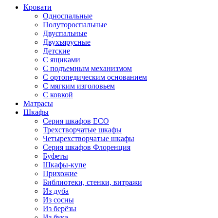
Кровати
Односпальные
Полутороспальные
Двуспальные
Двухъярусные
Детские
С ящиками
С подъемным механизмом
С ортопедическим основанием
С мягким изголовьем
С ковкой
Матрасы
Шкафы
Серия шкафов ECO
Трехстворчатые шкафы
Четырехстворчатые шкафы
Серия шкафов Флоренция
Буфеты
Шкафы-купе
Прихожие
Библиотеки, стенки, витражи
Из дуба
Из сосны
Из берёзы
Из бука